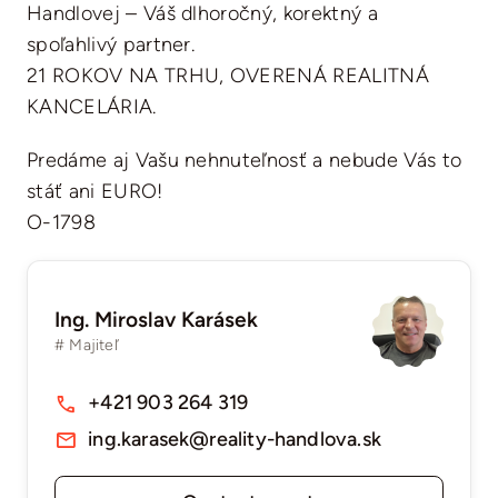
Handlovej – Váš dlhoročný, korektný a
spoľahlivý partner.
21 ROKOV NA TRHU, OVERENÁ REALITNÁ
KANCELÁRIA.
Predáme aj Vašu nehnuteľnosť a nebude Vás to
stáť ani EURO!
O-1798
Ing. Miroslav Karásek
# Majiteľ
+421 903 264 319
ing.karasek@reality-handlova.sk