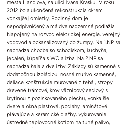
mesta Handlová, na ulici Ivana Krasku.. V roku
2012 bola ukončená rekonštrukcia okrem
vonkajšej omietky. Rodinný dom je
nepodpivničený a má dve nadzemné podlažia.
Napojený na rozvod elektrickej energie, verejný
vodovod a odkanalizovaný do žumpy. Na 1.NP sa
nachádza chodba so schodiskom, kuchyňa,
jedáleň, kúpeľňa s WC a izba. Na 2.NP sa
nachádza hala a dve izby. Základy sú kamenné s
dodatočnou izoláciou, nosné murivo kamenné,
deliace konštrukcie murované z tehál, stropy
drevené trámové, krov väznicový sedlový s
krytinou z pozinkovaného plechu, vonkajšie
dvere a okná plastové, podlahy laminátové
plávajúce a keramické dlažby, vykurovanie
ústredné teplovodné kotlom na tuhé palivo,