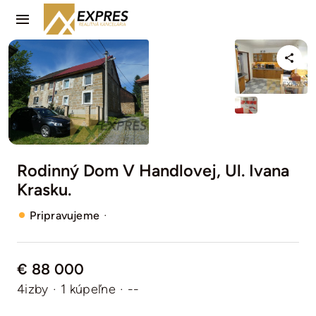
Skip
Toggle
to
Navigation
content
PREDAJ
PRENÁJOM
NAŠE SLUŽBY
Rodinný Dom V Handlovej, Ul. Ivana
KONTAKT
Krasku.
·
Pripravujeme
€ 88 000
4izby
·
1 kúpeľne
·
--