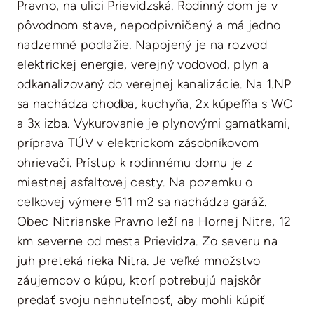
Pravno, na ulici Prievidzská. Rodinný dom je v
pôvodnom stave, nepodpivničený a má jedno
nadzemné podlažie. Napojený je na rozvod
elektrickej energie, verejný vodovod, plyn a
odkanalizovaný do verejnej kanalizácie. Na 1.NP
sa nachádza chodba, kuchyňa, 2x kúpeľňa s WC
a 3x izba. Vykurovanie je plynovými gamatkami,
príprava TÚV v elektrickom zásobníkovom
ohrievači. Prístup k rodinnému domu je z
miestnej asfaltovej cesty. Na pozemku o
celkovej výmere 511 m2 sa nachádza garáž.
Obec Nitrianske Pravno leží na Hornej Nitre, 12
km severne od mesta Prievidza. Zo severu na
juh preteká rieka Nitra. Je veľké množstvo
záujemcov o kúpu, ktorí potrebujú najskôr
predať svoju nehnuteľnosť, aby mohli kúpiť