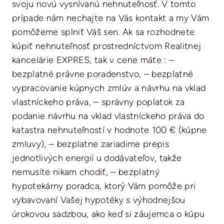
svoju novú vysnívanú nehnuteľnosť. V tomto
prípade nám nechajte na Vás kontakt a my Vám
pomôžeme splniť Váš sen. Ak sa rozhodnete
kúpiť nehnuteľnosť prostredníctvom Realitnej
kancelárie EXPRES, tak v cene máte : –
bezplatné právne poradenstvo, – bezplatné
vypracovanie kúpnych zmlúv a návrhu na vklad
vlastníckeho práva, – správny poplatok za
podanie návrhu na vklad vlastníckeho práva do
katastra nehnuteľností v hodnote 100 € (kúpne
zmluvy), – bezplatne zariadime prepis
jednotlivých energií u dodávateľov, takže
nemusíte nikam chodiť, – bezplatný
hypotekárny poradca, ktorý Vám pomôže pri
vybavovaní Vašej hypotéky s výhodnejšou
úrokovou sadzbou, ako keď si záujemca o kúpu