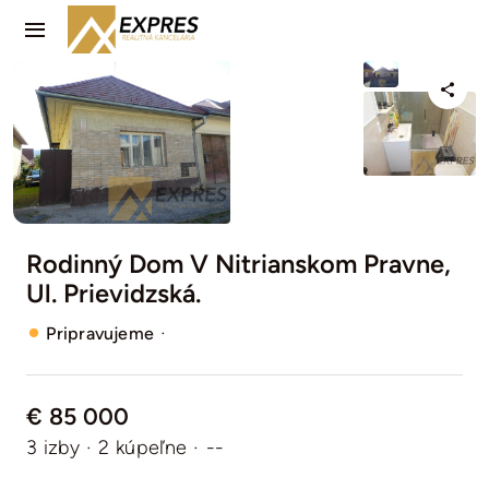
Skip
Toggle
to
Navigation
content
PREDAJ
PRENÁJOM
NAŠE SLUŽBY
Rodinný Dom V Nitrianskom Pravne,
KONTAKT
Ul. Prievidzská.
·
Pripravujeme
€ 85 000
3 izby
·
2 kúpeľne
·
--