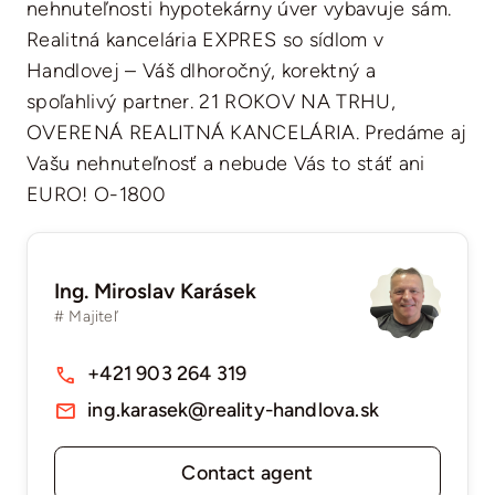
nehnuteľnosti hypotekárny úver vybavuje sám.
Realitná kancelária EXPRES so sídlom v
Handlovej – Váš dlhoročný, korektný a
spoľahlivý partner. 21 ROKOV NA TRHU,
OVERENÁ REALITNÁ KANCELÁRIA. Predáme aj
Vašu nehnuteľnosť a nebude Vás to stáť ani
EURO! O-1800
Ing. Miroslav Karásek
# Majiteľ
+421 903 264 319
ing.karasek@reality-handlova.sk
Contact agent